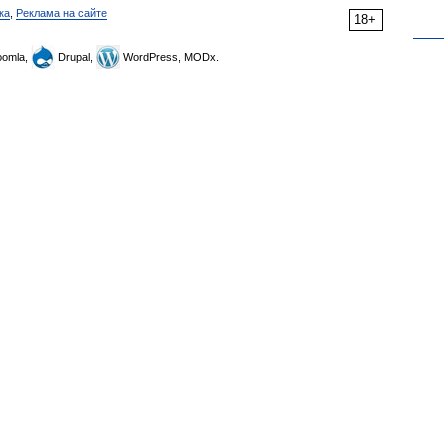
ка
,
Реклама на сайте
18+
omla,
Drupal,
WordPress, MODx.