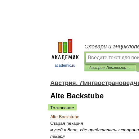
Словари и энциклоп
academic.ru
Австрия. Лингвострановедческий словарь
Австрия. Лингвострановедч
Alte Backstube
Толкование
Alte
Backstube
Старая
пекарня
музей
в
Вене
,
где
представлены
старин
пекаря