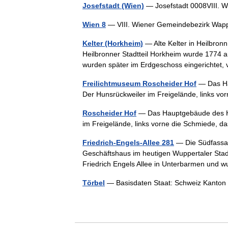
Josefstadt (Wien)
— Josefstadt 0008VIII.
Wien 8
— VIII. Wiener Gemeindebezirk Wap
Kelter (Horkheim)
— Alte Kelter in Heilbron
Heilbronner Stadtteil Horkheim wurde 1774 am
wurden später im Erdgeschoss eingerichte
Freilichtmuseum Roscheider Hof
— Das Ha
Der Hunsrückweiler im Freigelände, links 
Roscheider Hof
— Das Hauptgebäude des H
im Freigelände, links vorne die Schmiede,
Friedrich-Engels-Allee 281
— Die Südfassad
Geschäftshaus im heutigen Wuppertaler Stadt
Friedrich Engels Allee in Unterbarmen un
Törbel
— Basisdaten Staat: Schweiz Kant