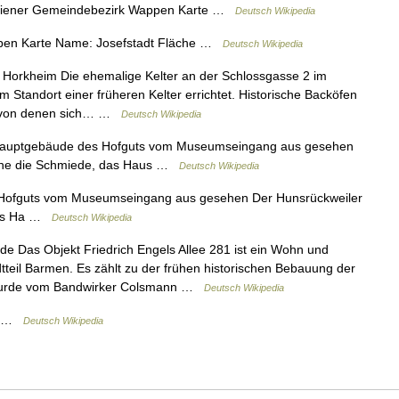
 Wiener Gemeindebezirk Wappen Karte …
Deutsch Wikipedia
pen Karte Name: Josefstadt Fläche …
Deutsch Wikipedia
n Horkheim Die ehemalige Kelter an der Schlossgasse 2 im
 Standort einer früheren Kelter errichtet. Historische Backöfen
t, von denen sich… …
Deutsch Wikipedia
uptgebäude des Hofguts vom Museumseingang aus gesehen
vorne die Schmiede, das Haus …
Deutsch Wikipedia
ofguts vom Museumseingang aus gesehen Der Hunsrückweiler
 das Ha …
Deutsch Wikipedia
e Das Objekt Friedrich Engels Allee 281 ist ein Wohn und
teil Barmen. Es zählt zu der frühen historischen Bebauung der
d wurde vom Bandwirker Colsmann …
Deutsch Wikipedia
on …
Deutsch Wikipedia