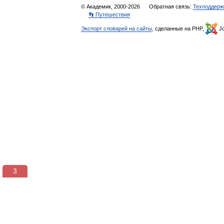
© Академик, 2000-2026
Обратная связь:
Техподдерж
👣 Путешествия
Экспорт словарей на сайты
, сделанные на PHP,
Jo
3