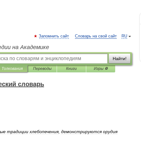
Запомнить сайт
Словарь на свой сайт
RU
едии на Академике
Найти!
Толкования
Переводы
Книги
Игры ⚽
еский словарь
ные
традиции
хлебопечения
,
демонстрируются
орудия