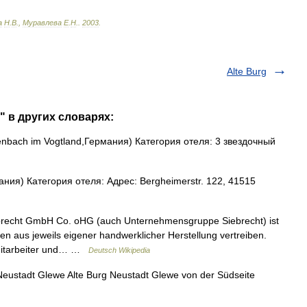
а
Н
.
В
.,
Муравлева
Е
.
Н
.
.
2003
.
Alte Burg
" в других словарях:
nbach im Vogtland,Германия) Категория отеля: 3 звездочный
ия) Категория отеля: Адрес: Bergheimerstr. 122, 41515
recht GmbH Co. oHG (auch Unternehmensgruppe Siebrecht) ist
n aus jeweils eigener handwerklicher Herstellung vertreiben.
 Mitarbeiter und… …
Deutsch Wikipedia
eustadt Glewe Alte Burg Neustadt Glewe von der Südseite