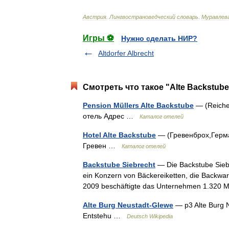
Австрия
.
Лингвострановедческий
словарь
.
Муравлев
Игры ⚽
Нужно сделать НИР?
Altdorfer Albrecht
Смотреть что такое "Alte Backstube
Pension Müllers Alte Backstube
— (Reiche
отель Адрес …
Каталог отелей
Hotel Alte Backstube
— (Гревенброх,Герман
Гревен …
Каталог отелей
Backstube Siebrecht
— Die Backstube Sieb
ein Konzern von Bäckereiketten, die Backware
2009 beschäftigte das Unternehmen 1.320
Alte Burg Neustadt-Glewe
— p3 Alte Burg N
Entstehu …
Deutsch Wikipedia